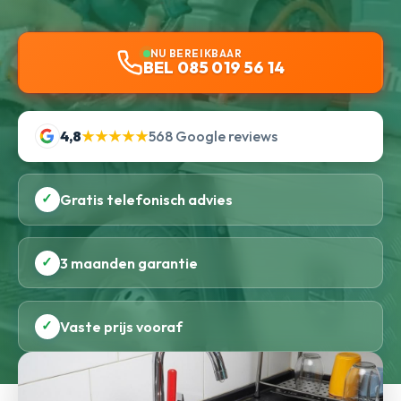
NU BEREIKBAAR
BEL 085 019 56 14
4,8
★★★★★
568 Google reviews
✓
Gratis telefonisch advies
✓
3 maanden garantie
✓
Vaste prijs vooraf