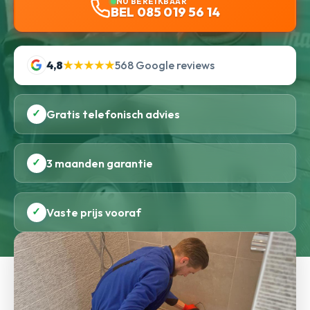
NU BEREIKBAAR
BEL 085 019 56 14
4,8
★★★★★
568 Google reviews
✓
Gratis telefonisch advies
✓
3 maanden garantie
✓
Vaste prijs vooraf