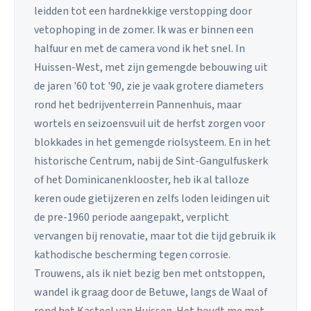
leidden tot een hardnekkige verstopping door
vetophoping in de zomer. Ik was er binnen een
halfuur en met de camera vond ik het snel. In
Huissen-West, met zijn gemengde bebouwing uit
de jaren '60 tot '90, zie je vaak grotere diameters
rond het bedrijventerrein Pannenhuis, maar
wortels en seizoensvuil uit de herfst zorgen voor
blokkades in het gemengde riolsysteem. En in het
historische Centrum, nabij de Sint-Gangulfuskerk
of het Dominicanenklooster, heb ik al talloze
keren oude gietijzeren en zelfs loden leidingen uit
de pre-1960 periode aangepakt, verplicht
vervangen bij renovatie, maar tot die tijd gebruik ik
kathodische bescherming tegen corrosie.
Trouwens, als ik niet bezig ben met ontstoppen,
wandel ik graag door de Betuwe, langs de Waal of
rond het Kasteel van Huissen. Het houdt me met