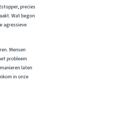
tstopper, precies
 maakt. Wat begon
e agressieve
eren. Mensen
het probleem
e manieren laten
enkom in onze