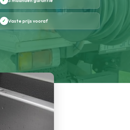
✓
3 maanden garantie
✓
Vaste prijs vooraf