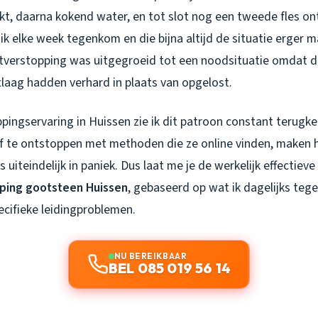
kt, daarna kokend water, en tot slot nog een tweede fles on
ik elke week tegenkom en die bijna altijd de situatie erger
etverstopping was uitgegroeid tot een noodsituatie omdat d
tlaag hadden verhard in plaats van opgelost.
pingservaring in Huissen zie ik dit patroon constant terugk
lf te ontstoppen met methoden die ze online vinden, maken 
s uiteindelijk in paniek. Dus laat me je de werkelijk effectiev
ping gootsteen Huissen
, gebaseerd op wat ik dagelijks teg
ecifieke leidingproblemen.
NU BEREIKBAAR
BEL 085 019 56 14