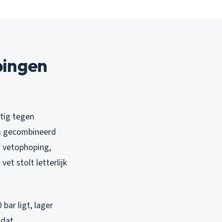
pingen
tig tegen
mm gecombineerd
r vetophoping,
et stolt letterlijk
bar ligt, lager
 dat