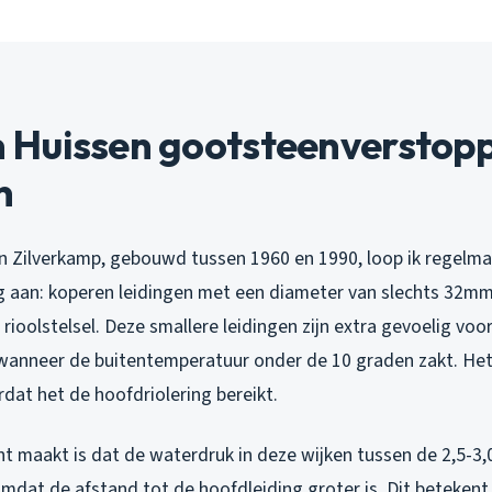
Huissen gootsteenverstop
n
n Zilverkamp, gebouwd tussen 1960 en 1990, loop ik regelma
g aan: koperen leidingen met een diameter van slechts 32
oolstelsel. Deze smallere leidingen zijn extra gevoelig voo
wanneer de buitentemperatuur onder de 10 graden zakt. Het v
ordat het de hoofdriolering bereikt.
t maakt is dat de waterdruk in deze wijken tussen de 2,5-3,0 
mdat de afstand tot de hoofdleiding groter is. Dit betekent