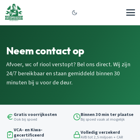
Neem contact op
Afvoer, wc of riool verstopt? Bel ons direct. Wij zijn
24/7 bereikbaar en staan gemiddeld binnen 30
minuten bij u voor de deur.
Gratis voorrijkosten
Binnen 30 min ter plaatse
Ook bij spoed
Bij spoed vaak al mogelijk
VCA- en Kiwa-
Volledig verzekerd
gecertificeerd
AVB tot 2,5 miljoen + CAR
BRL K10014