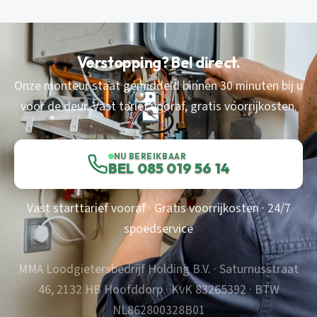
Verstopping? Bel direct.
Onze monteur staat gemiddeld binnen 30 minuten bij u
voor de deur. Vast tarief vooraf, gratis voorrijkosten.
NU BEREIKBAAR
BEL 085 019 56 14
Vast starttarief vooraf · Gratis voorrijkosten · 24/7
spoedservice
MMA Loodgietersbedrijf Holding B.V. · Saturnusstraat
46, 2132 HB Hoofddorp · KvK 83265392 · BTW
NL862800328B01