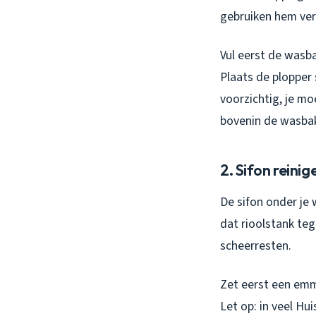
gebruiken hem ver
Vul eerst de wasba
Plaats de plopper 
voorzichtig, je mo
bovenin de wasbak)
2. Sifon reini
De sifon onder je 
dat rioolstank teg
scheerresten.
Zet eerst een emm
Let op: in veel Hu