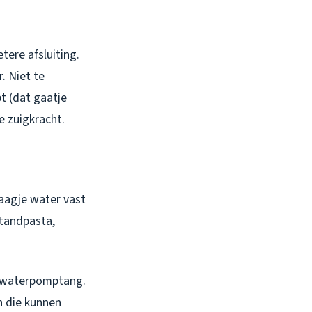
tere afsluiting.
. Niet te
t (dat gaatje
e zuigkracht.
laagje water vast
 tandpasta,
n waterpomptang.
n die kunnen