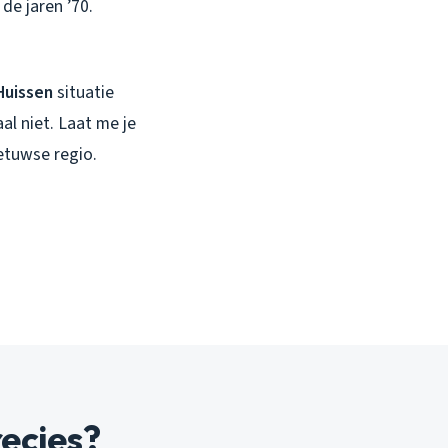
de jaren ’70.
Huissen
situatie
al niet. Laat me je
etuwse regio.
ecies?