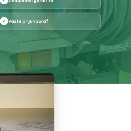
✓
3 maanden garantie
✓
Vaste prijs vooraf