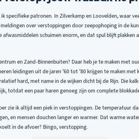
e ik specifieke patronen. In Zilverkamp en Loovelden, waar v
aak meldingen over verstoppingen door zeepophoping in de kun
e afwasmiddelen schuimen enorm, en dat spul blijft plakken 
entrum en Zand-Binnenbuiten? Daar heb je te maken met ou
peren leidingen uit de jaren ’60 tot ’80 krijgen te maken met 
elatief hard, met name in de wijken dicht bij de Rijn. Die ka
ijk, totdat een paar haren genoeg zijn om complete blokkad
er zie ik altijd een piek in verstoppingen. De temperatuur daa
dingen, en mensen douchen langer en warmer. Dat warme water 
oelt in de afvoer? Bingo, verstopping.