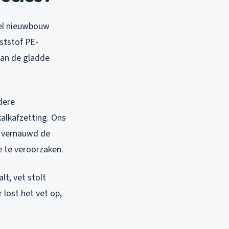
eel nieuwbouw
ststof PE-
aan de gladde
dere
kalkafzetting. Ons
lk vernauwd de
e te veroorzaken.
lt, vet stolt
lost het vet op,