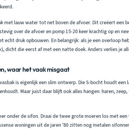
keerd.
k met lauw water tot net boven de afvoer. Dit creëert een be
stevig over de afvoer en pomp 15-20 keer krachtig op en neer
et echt druk opbouwen. En belangrijk: als je een overloop heb
, dicht die eerst af met een natte doek. Anders verlies je all
gen, waar het vaak misgaat
wasbak is eigenlijk een slim ontwerp. Die S-bocht houdt een 
enhoudt. Maar juist daar blijft ook alles hangen: haren, zeep,
er onder de sifon. Draai de twee grote moeren los met ee
issense woningen uit de jaren ’80 zitten nog metalen sifonne