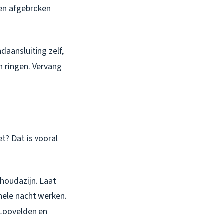
Een afgebroken
daansluiting zelf,
n ringen. Vervang
et? Dat is vooral
shoudazijn. Laat
 hele nacht werken.
 Loovelden en