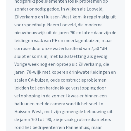
hoogdrukspoelelementen los ik problemen op
zonder onnodig gedoe. In wijken als Looveld,
Zilverkamp en Huissen-West kom ik regelmatig uit
voor spoedhulp. Neem Looveld, die moderne
nieuwbouwwijk uit de jaren '90 en later: daar zijn de
leidingen vaak van PE en meerlagenbuizen, maar
corrosie door onze waterhardheid van 7,50 °dH
sluipt er soms in, met kalkafzetting als gevolg.
Vorige week nog een oproep uit Zilverkamp, die
jaren '70-wijk met koperen drinkwaterleidingen en
stalen CV-buizen, oude constructieproblemen
leidden tot een hardnekkige verstopping door
vetophoping in de zomer. Ik was er binnen een
halfuur en met de camera vond ik het snel. In
Huissen-West, met zijn gemengde bebouwing uit
de jaren '60 tot '90, zie je vaak grotere diameters
rond het bedrijventerrein Pannenhuis, maar