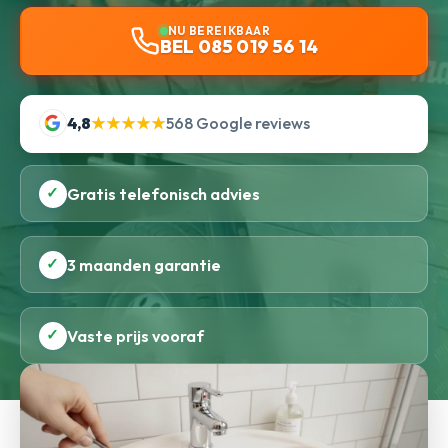
NU BEREIKBAAR
BEL 085 019 56 14
4,8
★★★★★
568 Google reviews
✓
Gratis telefonisch advies
✓
3 maanden garantie
✓
Vaste prijs vooraf