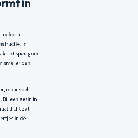
rmt in
cumuleren
structie. In
aak dat speelgoed
jn smaller dan
or, maar veel
 Bij een gezin in
aal dicht zat.
ertjes in de