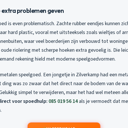
e extra problemen geven
goed is even problematisch. Zachte rubber eendjes kunnen zi
ar hard plastic, vooral met uitsteeksels zoals wieltjes of armp
nenbuiten, waar veel boerderijen zijn verbouwd tot woningen
oude riolering met scherpe hoeken extra gevoelig is. Die leid
iemand rekening hield met moderne speelgoedvormen.
 metalen speelgoed. Een jongetje in Zilverkamp had een meta
 ding was zo zwaar dat het direct naar de bodem van de wa
 Gelukkig simpel te verwijderen, maar het had wel meteen al
direct voor spoedhulp:
085 019 56 14
als je vermoedt dat m
.