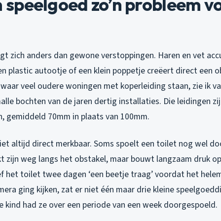
speelgoed zo’n probleem vo
gt zich anders dan gewone verstoppingen. Haren en vet ac
 plastic autootje of een klein poppetje creëert direct een ob
waar veel oudere woningen met koperleiding staan, zie ik v
alle bochten van de jaren dertig installaties. Die leidingen zi
n, gemiddeld 70mm in plaats van 100mm.
iet altijd direct merkbaar. Soms spoelt een toilet nog wel do
t zijn weg langs het obstakel, maar bouwt langzaam druk op.
 het toilet twee dagen ‘een beetje traag’ voordat het helem
era ging kijken, zat er niet één maar drie kleine speelgoeddi
te kind had ze over een periode van een week doorgespoeld.