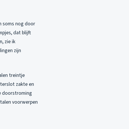
ch soms nog door
jes, dat blijft
, zie ik
ingen zijn
len treintje
terslot zakte en
le doorstroming
etalen voorwerpen