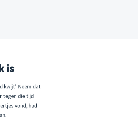
 is
ed kwijt’. Neem dat
 tegen die tijd
iertjes vond, had
an.