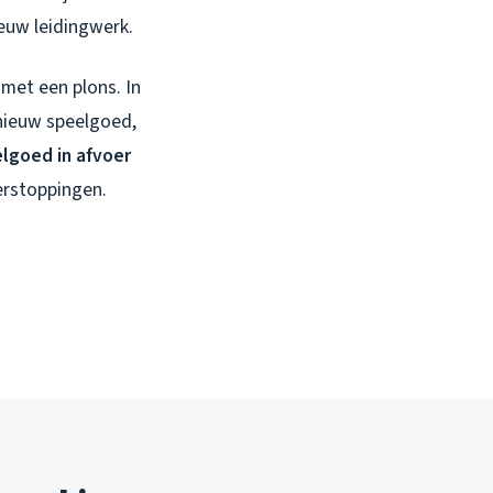
euw leidingwerk.
met een plons. In
 nieuw speelgoed,
lgoed in afvoer
erstoppingen.