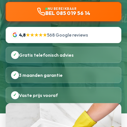
NU BEREIKBAAR
BEL 085 019 56 14
4,8
★★★★★
568 Google reviews
✓
Gratis telefonisch advies
✓
3 maanden garantie
✓
Vaste prijs vooraf