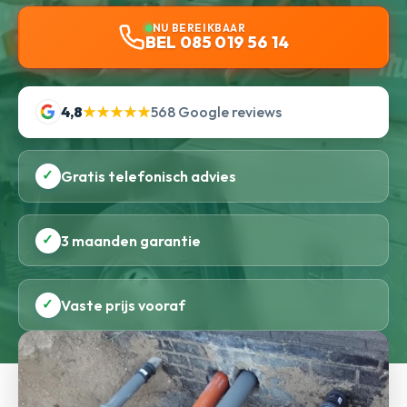
NU BEREIKBAAR
BEL 085 019 56 14
4,8
★★★★★
568 Google reviews
✓
Gratis telefonisch advies
✓
3 maanden garantie
✓
Vaste prijs vooraf