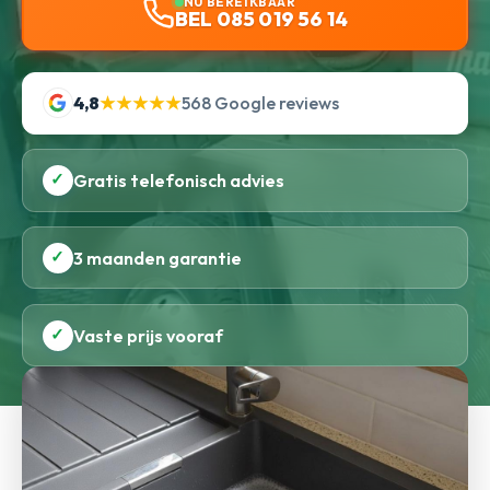
NU BEREIKBAAR
BEL 085 019 56 14
4,8
★★★★★
568 Google reviews
✓
Gratis telefonisch advies
✓
3 maanden garantie
✓
Vaste prijs vooraf